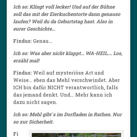
Ich so:
Klingt voll lecker! Und auf der Bühne
soll das mit der Eierkuchentorte dann genauso
laufen? Weil du da Geburtstag hast. Also in
eurer Geschichte…
Findus:
Genau…
Ich so: Was aber nicht klappt… WA-HEIL…. Los,
erzähl mal!
Findus:
Weil auf mysteriöse Art und
Weise… eben das Mehl verschwindet. Aber
ICH bin dafür NICHT verantwortlich, falls
das jemand denkt. Und… Mehr kann ich
dazu nicht sagen.
Ich so: Mehl gibt´s im Dorfladen in Rathen. Nur
so zur Sicherheit.
Fi