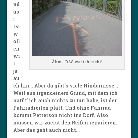
nd
us
:
Da
w
oll
en
wi
Ähm… DAS war ich nicht!
r
ja
au
ch hin… Aber da gibt´s viele Hindernisse…
Weil aus irgendeinem Grund, mit dem ich
natürlich auch nichts zu tun habe, ist der
Fahrradreifen platt. Und ohne Fahrrad
kommt Petterson nicht ins Dorf. Also
müssen wir zuerst den Reifen reparieren.
Aber das geht auch nicht…