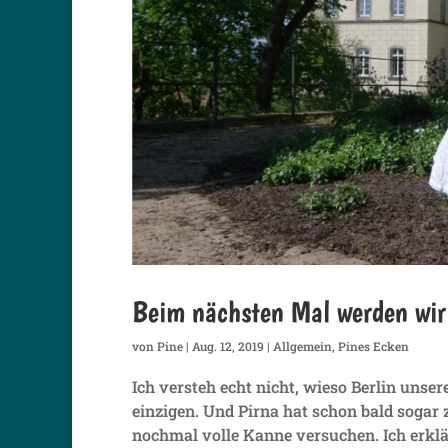
Beim nächsten Mal werden wir
von
Pine
|
Aug. 12, 2019
|
Allgemein
,
Pines Ecken
Ich versteh echt nicht, wieso Berlin unse
einzigen. Und Pirna hat schon bald sogar 
nochmal volle Kanne versuchen. Ich erklär